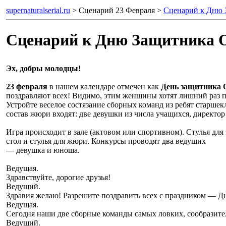
supernaturalserial.ru
> Сценарий 23 Февраля >
Сценарий к Дню 
Сценарий к Дню Защитника О
Эх, добры молодцы!
23 февраля
в нашем календаре отмечен как
День защитника 
поздравляют всех! Видимо, этим женщины хотят лишний раз под
Устройте веселое состязание сборных команд из ребят старшек
состав жюри входят: две девушки из числа учащихся, директор
Игра происходит в зале (актовом или спортивном). Стулья для
стол и стулья для жюри. Конкурсы проводят два ведущих
— девушка и юноша.
Ведущая.
Здравствуйте, дорогие друзья!
Ведущий.
Здравия желаю! Разрешите поздравить всех с праздником — Д
Ведущая.
Сегодня наши две сборные команды самых ловких, сообразите
Ведущий.