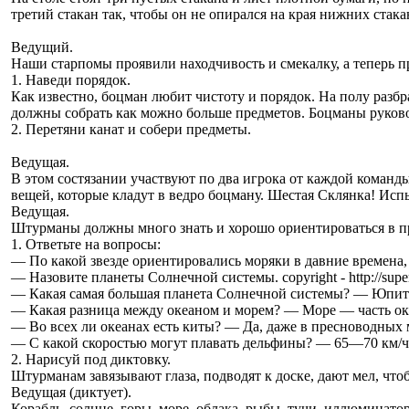
третий стакан так, чтобы он не опирался на края нижних стака
Ведущий.
Наши старпомы проявили находчивость и смекалку, а теперь 
1. Наведи порядок.
Как известно, боцман любит чистоту и порядок. На полу разб
должны собрать как можно больше предметов. Боцманы руково
2. Перетяни канат и собери предметы.
Ведущая.
В этом состязании участвуют по два игрока от каждой команды
вещей, которые кладут в ведро боцману. Шестая Склянка! Ис
Ведущая.
Штурманы должны много знать и хорошо ориентироваться в про
1. Ответьте на вопросы:
— По какой звезде ориентировались моряки в давние времена,
— Назовите планеты Солнечной системы. copyright - http://sup
— Какая самая большая планета Солнечной системы? — Юпит
— Какая разница между океаном и морем? — Море — часть ок
— Во всех ли океанах есть киты? — Да, даже в пресноводных 
— С какой скоростью могут плавать дельфины? — 65—70 км/ч
2. Нарисуй под диктовку.
Штурманам завязывают глаза, подводят к доске, дают мел, что
Ведущая (диктует).
Корабль, солнце, горы, море, облака, рыбы, тучи, иллюминатор