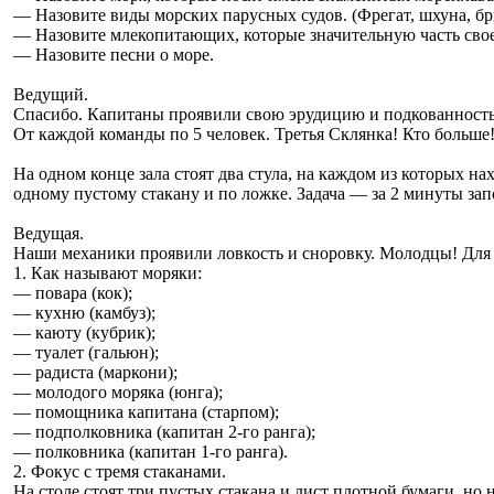
— Назовите виды морских парусных судов. (Фрегат, шхуна, бриг
— Назовите млекопитающих, которые значительную часть своей 
— Назовите песни о море.
Ведущий.
Спасибо. Капитаны проявили свою эрудицию и подкованность.
От каждой команды по 5 человек. Третья Склянка! Кто больше
На одном конце зала стоят два стула, на каждом из которых н
одному пустому стакану и по ложке. Задача — за 2 минуты запо
Ведущая.
Наши механики проявили ловкость и сноровку. Молодцы! Для
1. Как называют моряки:
— повара (кок);
— кухню (камбуз);
— каюту (кубрик);
— туалет (гальюн);
— радиста (маркони);
— молодого моряка (юнга);
— помощника капитана (старпом);
— подполковника (капитан 2-го ранга);
— полковника (капитан 1-го ранга).
2. Фокус с тремя стаканами.
На столе стоят три пустых стакана и лист плотной бумаги, но н