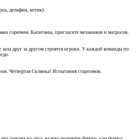
па, дельфин, котик).
аки горючим. Капитаны, пригласите механиков и матросов.
 зала друг за другом строятся игроки. У каждой команды по
реди.
ов. Четвертая Склянка! Испытания старпомов.
два стакана на стол, на них положить бумагу, а на бумагу