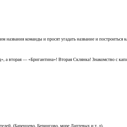
м названия команды и просят угадать название и построиться ка
ц», а вторая — «Бригантина»! Вторая Склянка! Знакомство с кап
лей. (Баренцево, Берингово, море Лаптевых и т. д).