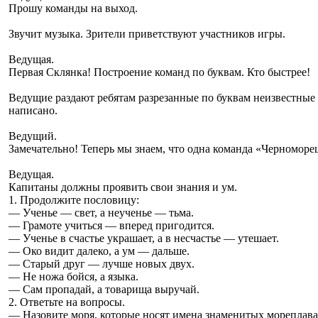
Прошу команды на выход.
Звучит музыка. Зрители приветствуют участников игры.
Ведущая.
Первая Склянка! Построение команд по буквам. Кто быстрее!
Ведущие раздают ребятам разрезанные по буквам неизвестные и
написано.
Ведущий.
Замечательно! Теперь мы знаем, что одна команда «Черноморе
Ведущая.
Капитаны должны проявить свои знания и ум.
1. Продолжите пословицу:
— Ученье — свет, а неученье — тьма.
— Грамоте учиться — вперед пригодится.
— Ученье в счастье украшает, а в несчастье — утешает.
— Око видит далеко, а ум — дальше.
— Старый друг — лучше новых двух.
— Не ножа бойся, а языка.
— Сам пропадай, а товарища выручай.
2. Ответьте на вопросы.
— Назовите моря, которые носят имена знаменитых мореплавате