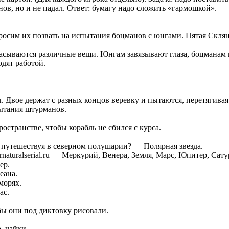
нов, но и не падал. Ответ: бумагу надо сложить «гармошкой».
просим их позвать на испытания боцманов с юнгами. Пятая Скля
расываются различные вещи. Юнгам завязывают глаза, боцманам 
дят работой.
. Двое держат с разных концов веревку и пытаются, перетягивая
пытания штурманов.
странстве, чтобы корабль не сбился с курса.
 путешествуя в северном полушарии? — Полярная звезда.
ernaturalserial.ru — Меркурий, Венера, Земля, Марс, Юпитер, Сат
ер.
еана.
морях.
ас.
бы они под диктовку рисовали.
, чайки.