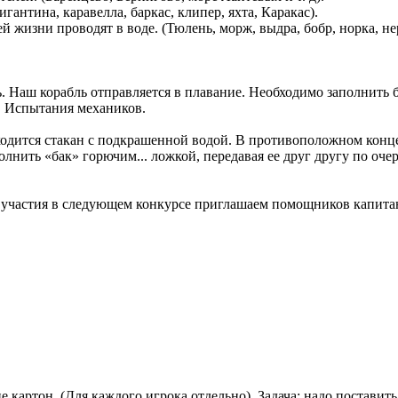
антина, каравелла, баркас, клипер, яхта, Каракас).
жизни проводят в воде. (Тюлень, морж, выдра, бобр, норка, нер
 Наш корабль отправляется в плавание. Необходимо заполнить б
! Испытания механиков.
аходится стакан с подкрашенной водой. В противоположном конце
лнить «бак» горючим... ложкой, передавая ее друг другу по оче
 участия в следующем конкурсе приглашаем помощников капитан
е картон. (Для каждого игрока отдельно). Задача: надо поставить 