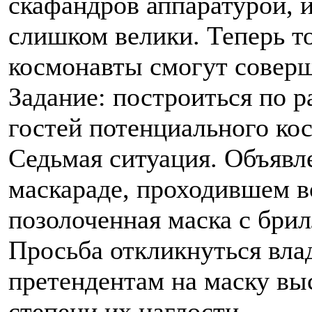
скафандров аппаратурой, 
слишком велики. Теперь т
космонавты смогут соверш
Задание: построиться по р
гостей потенциального ко
Седьмая ситуация. Объявл
маскараде, проходившем в
позолоченная маска с бр
Просьба откликнуться влад
претендентам на маску выс
степени их наглости.