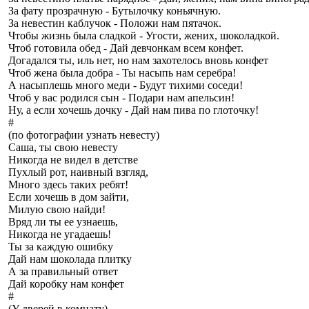
За фату прозрачную - Бутылочку коньячную.
За невестин каблучок - Положи нам пятачок.
Чтобы жизнь была сладкой - Угости, жених, шоколадкой.
Чтоб готовила обед - Дай девчонкам всем конфет.
Догадался ты, иль нет, но нам захотелось вновь конфет
Чтоб жена была добра - Ты насыпь нам серебра!
А насыплешь много меди - Будут тихими соседи!
Чтоб у вас родился сын - Подари нам апельсин!
Ну, а если хочешь дочку - Дай нам пива по глоточку!
#
(по фотографии узнать невесту)
Саша, ты свою невесту
Никогда не видел в детстве
Пухлый рот, наивный взгляд,
Много здесь таких ребят!
Если хочешь в дом зайти,
Милую свою найди!
Вряд ли ты ее узнаешь,
Никогда не угадаешь!
Ты за каждую ошибку
Дай нам шоколада плитку
А за правильный ответ
Дай коробку нам конфет
#
(У дверей в комнату)