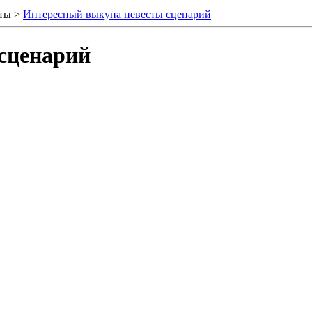
сты >
Интересный выкупа невесты сценарий
сценарий