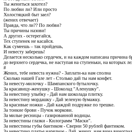
Ты жениться захотел?
По любви ли? Или просто
Холостяцкий быт заел?
(жених отвечает)
Правда, что ли?? По любви?
Ты причины назови!
А других - остерегайся,
Тех ступенек не кacaйcя.
Как сумеешь – так пройдешь,
И невесту заберешь!
Делается несколько сердечек, и на каждом написана причина бра
до верхнего сердечка, не наступая на ступеньки, на которых л
#
Жених, тебе невеста нужна? - Заплати-ка нам сполна
Сколько нашей Гале лет - Столько дай ты нам конфет.
За невесту-милочку - Шампанского бутылочку.
За красавицу-женушку - Шоколад "Аленушку".
За невестину улыбку - Дай нам шоколада плитку.
За невестину мордашку - Дай зеленую бумажку.
За красивые ножки - Дай каждой подружке по трешке.
За тонкие брови - Пучок моркови.
За милые ресницы - газированной водицы.
За невестины глазки - Килограмм "Маски".
За невестины губы бантиком - Сверни 50 рублей фантиком.
За невестино платье нарядное - Дай, жених, нам вина виногра