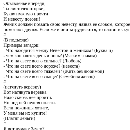
Объявленье впереди,
Ты листочек оторви,
Букву нужную прочти
И невесту позови!
Жених должен позвать свою невесту, назвав ее словом, которое
помогают друзья. Если же и они затрудняются, то платят выку
#
(В подъезде)
Примеры загадок:
- Что находится между Невестой и женихом? (Буква и)
- чем кончаются день и ночь? (Мягким знаком)
- Что на свете всего сильнее? (Любовь)
- Что на свете всего дороже? (невеста)
- Что на свете всего тяжелей? (Жить без любимой)
- Что на свете всего слаще? (Семейная жизнь)
#
(натянуть верёвку)
Вот натянута веревка,
Надо сквозь нее пройти.
Но под ней нельзя ползти.
Если ножницы хотите,
У меня вы их купите!
(Платят деньги)
#
Я вот думаю: Зачем?