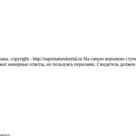
ка. copyright - http://supernaturalserial.ru На самую верхнюю с
ежат неверные ответы, не пользуясь перилами. Свидетель должен
дного.