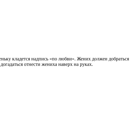
тупеньку кладется надпись «по любви». Жених должен добраться
 догадаться отнести жениха наверх на руках.