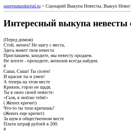
supernaturalserial.ru
> Сценарий Выкупа Невесты, Выкуп Неве
Интересный выкупа невесты 
(Перед домом)
Стой, жених! Не шагу с места,
Здесь живет твоя невеста
Приглашаем, заходите, мы невесту продаем.
Не хотите - проходите, женихов всегда найдем.
#
Саша, Саша! Ты силен!
И красив ты и умен!
А теперь на этом месте
Крикни, горло не щадя,
Ты в окно своей невесте:
«Галя, я люблю тебя!»
( Жених кричит)
Что-то ты тихо кричишь?
(Жених еще кричит)
За шум в общественном месте
Плати штраф рублей в 200.
#