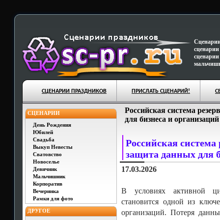
Сценарии
сценарии
сценарии
мальчишн
СЦЕНАРИИ ПРАЗДНИКОВ
ПРИСЛАТЬ СЦЕНАРИЙ!
С
Российская система резер
СЦЕНАРИИ
для бизнеса и организаций
День Рождения
Юбилей
Свадьба
Российская система
Выкуп Невесты
защита данных для б
Сватовство
Новоселье
17.03.2026
Девичник
Мальчишник
Корпоратив
В условиях активной ци
Вечеринка
Рамки для фото
становится одной из ключ
ДРУГОЕ
организаций. Потеря данн