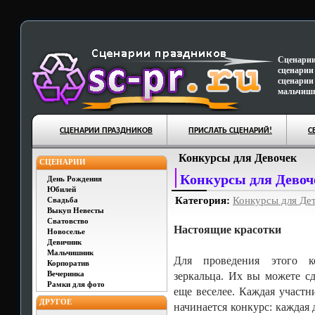
Сценарии
сценарии
сценарии
мальчишн
СЦЕНАРИИ ПРАЗДНИКОВ
ПРИСЛАТЬ СЦЕНАРИЙ!
С
Конкурсы для Девочек
СЦЕНАРИИ
Конкурсы для Девоч
День Рождения
Юбилей
Категория:
Конкурсы для Де
Свадьба
Выкуп Невесты
Сватовство
Настоящие красотки
Новоселье
Девичник
Мальчишник
Для проведения этого ко
Корпоратив
Вечеринка
зеркальца. Их вы можете сд
Рамки для фото
еще веселее. Каждая участн
ДРУГОЕ
начинается конкурс: каждая 