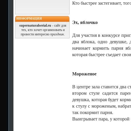
Кто быстрее застегивает, то
ИНФОРМАЦИЯ
Эх, яблочко
supernaturalserial.ru
- сайт для
тех, кто хочет организовать и
провести интересно
праздник
.
Для участия в конкурсе при
два яблока, одно девушке,
начинает кормить парня яб
которая быстрее съедает свои
Мороженое
В центре зала ставится два с
втором стуле садится пар
девушка, которая будет кор
к стулу с мороженым, набра
так покормит парня.
Выигрывает пара, у которой