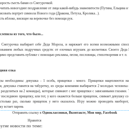
корость съесть банан со Снегурочкой.
читать новогоднее поздравление от лица какой-нибудь знаменитости (Путина, Ельцина и т.
исовать портрет символа Нового года (Дракона, Петуха, Кролика...).
сть яблоко, висящее на веревочке без помощи рук.
слепила из того, что было...
 Снегурочка выбирает себе Деда Мороза, и наряжает его всеми возможными спос
зованием любых подручных средств: от елочных игрушек до косметики. Своего Деда
имо представить публике с помощью рекламы, песни, пословицы, стихотворения и т. п.
дняя елка
ры необходимы: девушка - 1 особь, прищепки - много. Прищепки нацепляются на
и, девушка ставится на табуретку, из среды компании выбирается 2 молодых человека
разделиться на 2 команды), которые снимают с нее прищепки с завязанными глазами. Т
 последнюю прищепку, или тот, у кого окажется больше прищепок, снимает девушку со 
 столько раз, сколько прищепок у него оказалось. Игру можно проводить наоборот, 
ку встает парень
Отправить ссылку в
Одноклассники, Вконтакте, Мои мир, Facebook
Нравится
ие новости по теме: