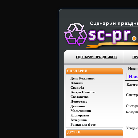
СЦЕНАРИИ ПРАЗДНИКОВ
ПР
Новог
СЦЕНАРИИ
Нов
День Рождения
Юбилей
Катего
Свадьба
Выкуп Невесты
Снегур
Сватовство
Новоселье
Снегур
Девичник
Мальчишник
которая
Корпоратив
Вечеринка
Рамки для фото
Угадай
ДРУГОЕ