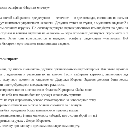
дняя эстафета «Наряди елочку»
ла гостей выбираются две девушки — «елочки» — и две команды, состоящие из сильног
ут заниматься украшением «елочек». Девушек ставят на стулья, а мужчинам выдают 2 
ром елочных игрушек. По сигналу ведущего первые участники команд берут по одной и
к стульям и вешают игрушки на «елочки» — куда позволяет дотянуться скромность и 
ание. Затем они возвращаются и передают эстафету следующим участникам. По
, быстрее и оригинальнее выполнившая задание.
т-экспромт
нии, где много «новичков», удобнее организовать концерт-экспромт. Для этого нужно н
ки с заданиями и развесить их на елочке. Гости выбирают карточку, выполняют зад
о, получают презент за старание от Дедушки Мороза. Задания должны быть несл
и и не требующими специального реквизита.
енировать песню в исполнении Филиппа Киркорова «Зайка моя».
ь на себя как можно больше одежды и показать стриптиз.
зть на стул и прочитать детское стихотворение на новогоднюю тему.
ричь из бумаги как можно больше снежинок за 3 минуты.
ить без передышки бокал шампанского и рюмку водки.
цевать лезгинку (танец маленьких лебедей, танго со шваброй и т. п.)
роться на руках с Дедом Морозом.
ь песенку про елочку с орешками или леденцами во рту.