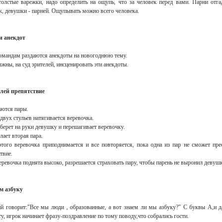
толстые варежки, надо определить на ощупь, что за человек перед вами. Парни отг
, девушки - парней. Ощупывать можно всего человека.
 анекдот
омандам раздаются анекдоты на новогоднюю тему.
жны, на суд зрителей, инсценировать эти анекдоты.
лей препятствие
ются пары.
вух стульев натягивается веревочка.
берет на руки девушку и перешагивает веревочку.
лает вторая пара.
этого веревочка приподнимается и все повторяется, пока одна из пар не сможет пре
твие.
еревочка поднята высоко, разрешается страховать пару, чтобы парень не выронил девушк
м азбуку
й говорит:"Все мы люди , образованные, а вот знаем ли мы азбуку?" С буквы А,и д
у, игрок начинает фразу-поздравление по тому поводу,что собрались гости.