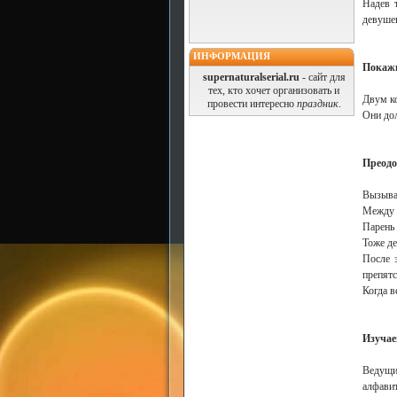
Надев 
девушек
ИНФОРМАЦИЯ
Покажи
supernaturalserial.ru
- сайт для
тех, кто хочет организовать и
Двум к
провести интересно
праздник
.
Они дол
Преодо
Вызыва
Между д
Парень 
Тоже де
После 
препятс
Когда в
Изучае
Ведущи
алфавит