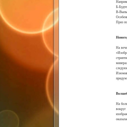
Наприм
Б-Будте
В-Выпь
Особенн
Приз по
Нового
На вече
«Изобр
стрипт
минера
следую
Изюмин
придум
Волше
На бол
вокруг
изобра
оказала