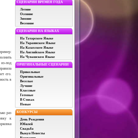
СЦЕНАРИИ ВРЕМЕН ГОДА
Летние
Осенние
Зимние
Весенние
СЦЕНАРИИ НА ЯЗЫКАХ
На Татарском Языке
На Украинском Языке
На Казахском Языке
пример:
На Английском Языке
На Чувашском Языке
полнить
 из-под
ОРИГИНАЛЬНЫЕ СЦЕНАРИИ
правила
Прикольные
ет его.
Оригинальные
ность в
Веселые
Лучшие
Классные
Готовые
В Стихах
Новые
КОНКУРСЫ
ько раз
овку к
День Рождения
орковка
Юбилей
Свадьба
Выкуп Невесты
Компания