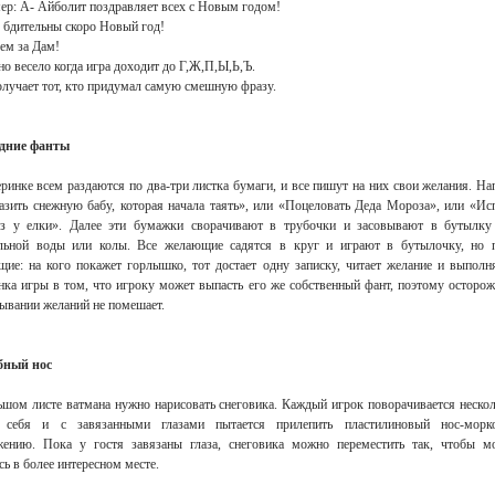
ер: А- Айболит поздравляет всех с Новым годом!
 бдительны скоро Новый год!
ем за Дам!
о весело когда игра доходит до Г,Ж,П,Ы,Ь,Ъ.
лучает тот, кто придумал самую смешную фразу.
дние фанты
ринке всем раздаются по два-три листка бумаги, и все пишут на них свои желания. На
азить снежную бабу, которая начала таять», или «Поцеловать Деда Мороза», или «Ис
из у елки». Далее эти бумажки сворачивают в трубочки и засовывают в бутылку
льной воды или колы. Все желающие садятся в круг и играют в бутылочку, но 
щие: на кого покажет горлышко, тот достает одну записку, читает желание и выполня
ка игры в том, что игроку может выпасть его же собственный фант, поэтому осторож
ывании желаний не помешает.
бный нос
ьшом листе ватмана нужно нарисовать снеговика. Каждый игрок поворачивается нескол
 себя и с завязанными глазами пытается прилепить пластилиновый нос-морк
жению. Пока у гостя завязаны глаза, снеговика можно переместить так, чтобы м
сь в более интересном месте.