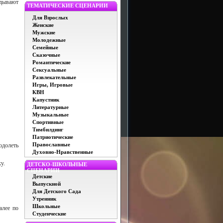
адывают
ТЕМАТИЧЕСКИЕ СЦЕНАРИИ
Для Взрослых
Женские
Мужские
Молодежные
Семейные
Сказочные
Романтические
Сексуальные
Развлекательные
Игры, Игровые
КВН
Капустник
Литературные
Музыкальные
Спортивные
Тимбилдинг
Патриотические
Православные
одолеть
Духовно-Нравственные
у.
ДЕТСКО-ШКОЛЬНЫЕ
СЦЕНАРИИ
Детские
Выпускной
Для Детского Сада
Утренник
Школьные
алее по
Студенческие