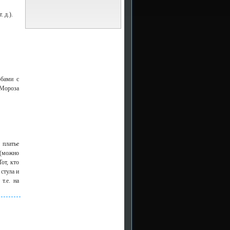
 д.).
обами с
 Мороза
 платье
 (можно
от, кто
стула и
т.е. на