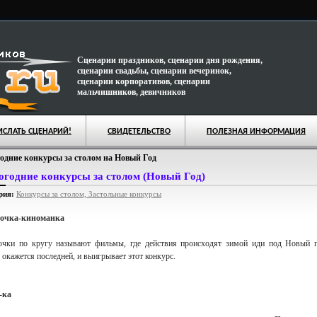
Сценарии праздников, сценарии дня рождения,
сценарии свадьбы, сценарии вечеринок,
сценарии корпоративов, сценарии
мальчишников, девичников
ИСЛАТЬ СЦЕНАРИЙ!
СВИДЕТЕЛЬСТВО
ПОЛЕЗНАЯ ИНФОРМАЦИЯ
одние конкурсы за столом на Новый Год
огодние конкурсы за столом (Новый Год)
рия:
Конкурсы за столом, Застольные конкурсы
очка-киноманка
очки по кругу называют фильмы, где действия происходят зимой иди под Новый г
 окажется последней, и выигрывает этот конкурс.
-ка