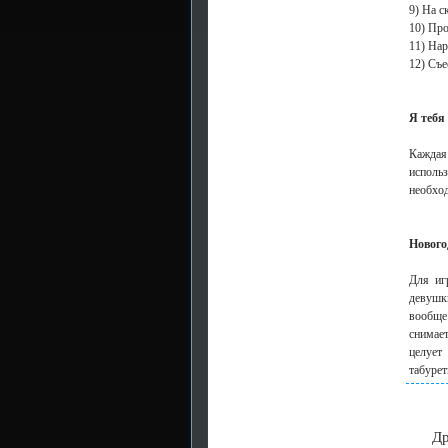
9) На с
10) Про
11) Нар
12) Съе
Я тебя 
Каждая
исполь
необход
Нового
Для иг
девушк
вообще 
снимает
целует
табурет
Друг