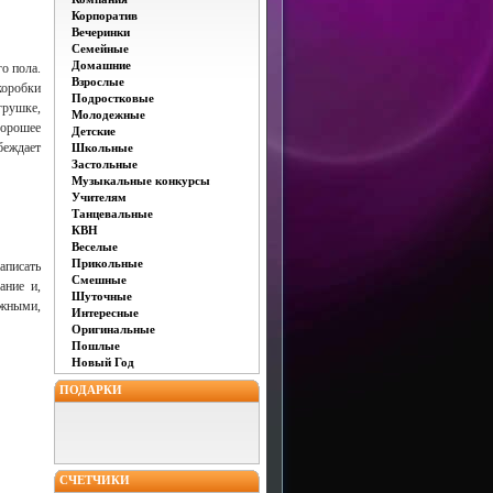
Корпоратив
Вечеринки
Семейные
Домашние
о пола.
Взрослые
коробки
Подростковые
грушке,
Молодежные
хорошее
Детские
беждает
Школьные
Застольные
Музыкальные конкурсы
Учителям
Танцевальные
КВН
Веселые
Прикольные
аписать
Смешные
ание и,
Шуточные
ожными,
Интересные
Оригинальные
Пошлые
Новый Год
ПОДАРКИ
СЧЕТЧИКИ