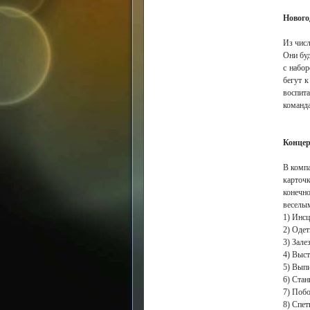
Нового
Из чис
Они буд
с набо
бегут 
воспит
команда
Концер
В компа
карточ
конечн
веселым
1) Инсц
2) Одет
3) Зале
4) Выст
5) Вып
6) Стан
7) Побо
8) Спет