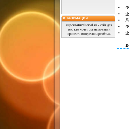
Ф
Ф
ИНФОРМАЦИЯ
Д
supernaturalserial.ru
- сайт для
Ф
тех, кто хочет организовать и
Ф
провести интересно
праздник
.
В