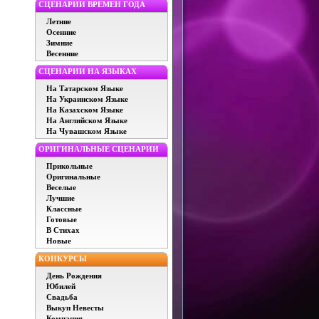
СЦЕНАРИИ ВРЕМЕН ГОДА
Летние
Осенние
Зимние
Весенние
СЦЕНАРИИ НА ЯЗЫКАХ
На Татарском Языке
На Украинском Языке
На Казахском Языке
На Английском Языке
На Чувашском Языке
ОРИГИНАЛЬНЫЕ СЦЕНАРИИ
Прикольные
Оригинальные
Веселые
Лучшие
Классные
Готовые
В Стихах
Новые
КОНКУРСЫ
День Рождения
Юбилей
Свадьба
Выкуп Невесты
Компания