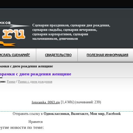
Сценарии праздников, сценарии дня рождения,
сценарии свадьбы, сценарии вечеринок,
сценарии корпоративов, сценарии
мальчишников, девичников
ИСЛАТЬ СЦЕНАРИЙ!
СВИДЕТЕЛЬСТВО
ПОЛЕЗНАЯ ИНФОРМАЦИЯ
амки с днем рождения женщине
орамки с днем рождения женщине
рия:
Рамки
/
Рамки с днем рождения
[1,4 Mb] (cкачиваний: 239)
fotoramka_0063.zip
Отправить ссылку в
Одноклассники, Вконтакте, Мои мир, Facebook
Нравится
ие новости по теме: