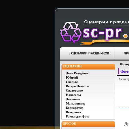
СЦЕНАРИИ ПРАЗДНИКОВ
ПР
Фотор
СЦЕНАРИИ
Фот
День Рождения
Юбилей
Катего
Свадьба
Выкуп Невесты
Сватовство
Новоселье
Девичник
Мальчишник
Корпоратив
Вечеринка
Рамки для фото
Друг
ДРУГОЕ