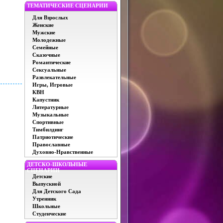
ТЕМАТИЧЕСКИЕ СЦЕНАРИИ
Для Взрослых
Женские
Мужские
Молодежные
Семейные
Сказочные
Романтические
Сексуальные
Развлекательные
Игры, Игровые
КВН
Капустник
Литературные
Музыкальные
Спортивные
Тимбилдинг
Патриотические
Православные
Духовно-Нравственные
ДЕТСКО-ШКОЛЬНЫЕ
СЦЕНАРИИ
Детские
Выпускной
Для Детского Сада
Утренник
Школьные
Студенческие