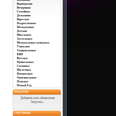
Корпоратив
Вечеринки
Семейные
Домашние
Взрослые
Подростковые
Молодежные
Детские
Школьные
Застольные
Музыкальные конкурсы
Учителям
Танцевальные
КВН
Веселые
Прикольные
Смешные
Шуточные
Интересные
Оригинальные
Пошлые
Новый Год
ПОДАРКИ
Добавить свое объявление
Загрузка...
СЧЕТЧИКИ