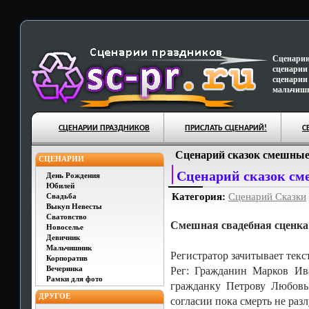
Сценарии
сценарии
сценарии
мальчишн
СЦЕНАРИИ ПРАЗДНИКОВ
ПРИСЛАТЬ СЦЕНАРИЙ!
С
Сценарий сказок смешные
СЦЕНАРИИ
Сценарий сказок см
День Рождения
Юбилей
Категория:
Сценарий Сказки
Свадьба
Выкуп Невесты
Сватовство
Смешная свадебная сценка
Новоселье
Девичник
Мальчишник
Регистратор зачитывает тек
Корпоратив
Вечеринка
Рег: Гражданин Марков Ив
Рамки для фото
гражданку Петрову Любовь
ДРУГОЕ
согласии пока смерть не разл