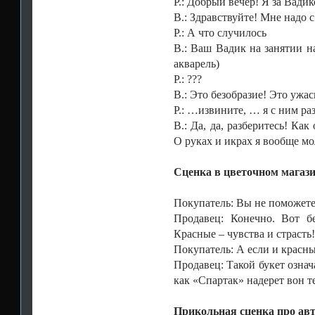
Р.: Добрый вечер! Я за Вади
В.: Здравствуйте! Мне надо 
Р.: А что случилось
В.: Ваш Вадик на занятии н
акварель)
Р.: ???
В.: Это безобразие! Это ужас
Р.: …извините, … я с ним ра
В.: Да, да, разберитесь! Как
О руках и икрах я вообще мо
Сценка в цветочном магаз
Покупатель: Вы не поможете
Продавец: Конечно. Вот б
Красные – чувства и страсть! 
Покупатель: А если и красны
Продавец: Такой букет означа
как «Спартак» надерет вон т
Прикольная сценка про ав