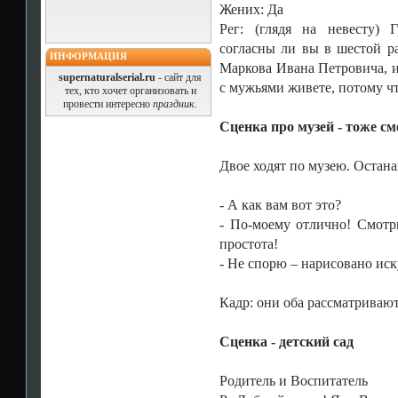
Жених: Да
Рег: (глядя на невесту) 
согласны ли вы в шестой ра
ИНФОРМАЦИЯ
Маркова Ивана Петровича, и
supernaturalserial.ru
- сайт для
с мужьями живете, потому чт
тех, кто хочет организовать и
провести интересно
праздник
.
Сценка про музей - тоже с
Двое ходят по музею. Остан
- А как вам вот это?
- По-моему отлично! Смотри
простота!
- Не спорю – нарисовано иск
Кадр: они оба рассматриваю
Сценка - детский сад
Родитель и Воспитатель