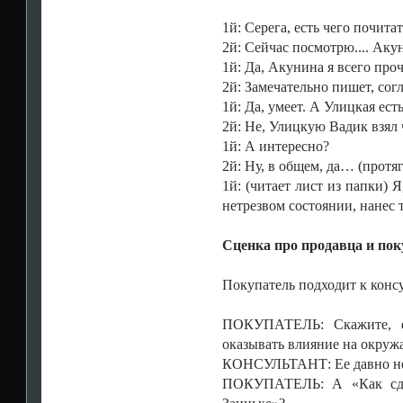
1й: Серега, есть чего почита
2й: Сейчас посмотрю.... Аку
1й: Да, Акунина я всего про
2й: Замечательно пишет, согл
1й: Да, умеет. А Улицкая ест
2й: Не, Улицкую Вадик взял 
1й: А интересно?
2й: Ну, в общем, да… (протя
1й: (читает лист из папки)
нетрезвом состоянии, нанес
Сценка про продавца и пок
Покупатель подходит к консу
ПОКУПАТЕЛЬ: Скажите, ес
оказывать влияние на окру
КОНСУЛЬТАНТ: Ее давно н
ПОКУПАТЕЛЬ: А «Как сдат